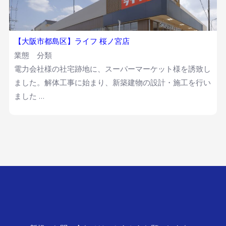
【大阪市都島区】ライフ 桜ノ宮店
業態 分類
電力会社様の社宅跡地に、スーパーマーケット様を誘致し
ました。解体工事に始まり、新築建物の設計・施工を行い
ました …