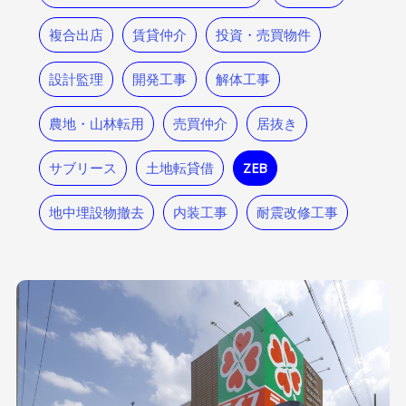
複合出店
賃貸仲介
投資・売買物件
設計監理
開発工事
解体工事
農地・山林転用
売買仲介
居抜き
サブリース
土地転貸借
ZEB
地中埋設物撤去
内装工事
耐震改修工事