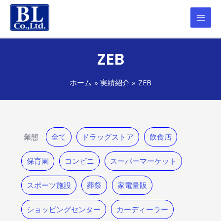
ZEB
ホーム
実績紹介
ZEB
業態
全て
ドラッグストア
飲食店
保育園
コンビニ
スーパーマーケット
スポーツ施設
葬祭
家電量販
ショッピングセンター
カーディーラー