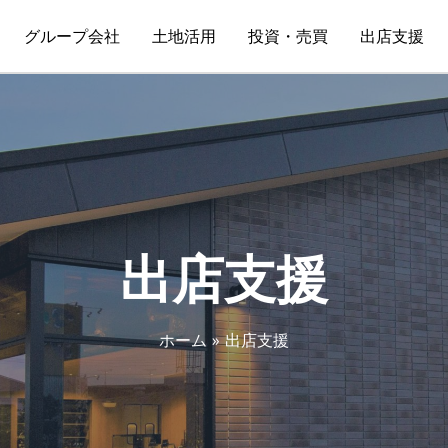
グループ会社
土地活用
投資・売買
出店支援
出店支援
ホーム
出店支援