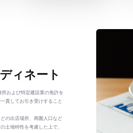
ディネート
務所および特定建設業の免許を
で一貫してお引き受けすること
などの出店場所
、商圏人口など
どの土地特性を考慮した上で、