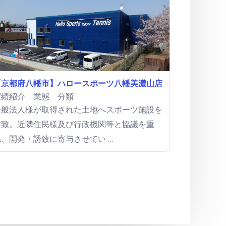
【京都府八幡市】ハロースポーツ八幡美濃山店
実績紹介
業態 分類
一般法人様が取得された土地へスポーツ施設を
誘致。近隣住民様及び行政機関等と協議を重
ね、開発・誘致に寄与させてい …