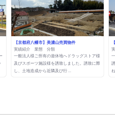
【京都府八幡市】美濃山売買物件
実績紹介
業態 分類
ー
一般法人様ご所有の遊休地へドラッグストア様
ッ
及びスポーツ施設様を誘致しました。誘致に際
し、土地造成から近隣及び行 …