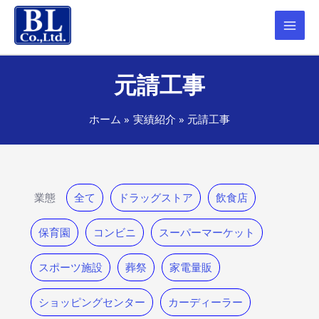
元請工事
ホーム
実績紹介
元請工事
業態
全て
ドラッグストア
飲食店
保育園
コンビニ
スーパーマーケット
スポーツ施設
葬祭
家電量販
ショッピングセンター
カーディーラー