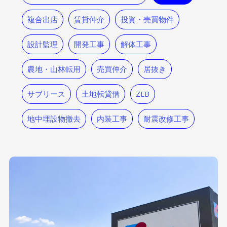
複合出店
賃貸仲介
投資・売買物件
設計監理
開発工事
解体工事
農地・山林転用
売買仲介
居抜き
サブリース
土地転貸借
ZEB
地中埋設物撤去
内装工事
耐震改修工事