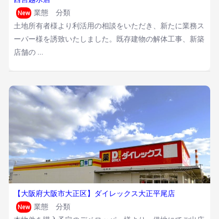
業態 分類
New
土地所有者様より利活用の相談をいただき、新たに業務ス
ーパー様を誘致いたしました。既存建物の解体工事、新築
店舗の …
【大阪府大阪市大正区】ダイレックス大正平尾店
業態 分類
New