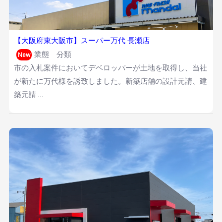
【大阪府東大阪市】スーパー万代 長瀬店
業態 分類
New
市の入札案件においてデベロッパーが土地を取得し、当社
が新たに万代様を誘致しました。新築店舗の設計元請、建
築元請 …