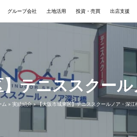
グループ会社
土地活用
投資・売買
出店支援
区】テニススクール
ーム
実績紹介
【大阪市城東区】テニススクールノア・深江