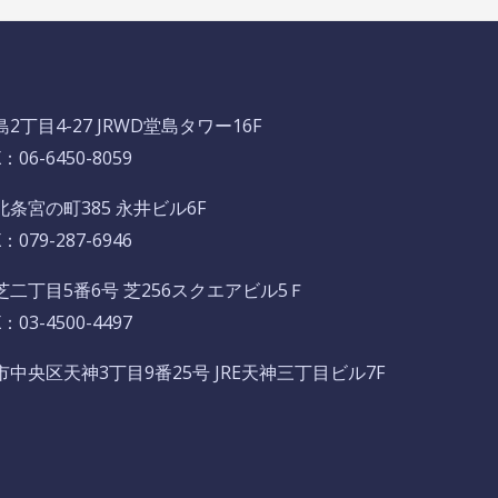
丁目4-27 JRWD堂島タワー16F
06-6450-8059
条宮の町385 永井ビル6F
079-287-6946
二丁目5番6号 芝256スクエアビル5Ｆ
03-4500-4497
央区天神3丁目9番25号 JRE天神三丁目ビル7F