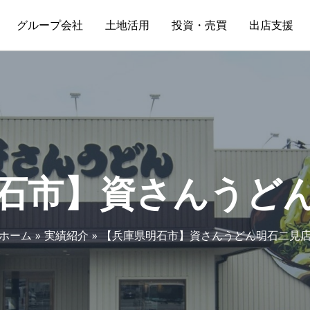
グループ会社
土地活用
投資・売買
出店支援
石市】資さんうど
ホーム
実績紹介
【兵庫県明石市】資さんうどん明石二見