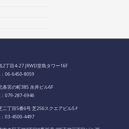
丁目4-27 JRWD堂島タワー16F
06-6450-8059
条宮の町385 永井ビル6F
079-287-6946
二丁目5番6号 芝256スクエアビル5Ｆ
03-4500-4497