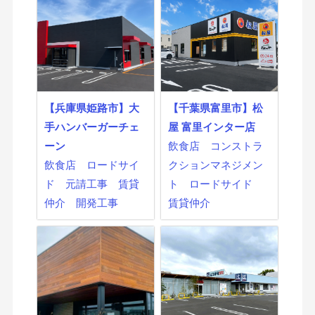
【兵庫県姫路市】大
【千葉県富里市】松
手ハンバーガーチェ
屋 富里インター店
ーン
飲食店
コンストラ
飲食店
ロードサイ
クションマネジメン
ド
元請工事
賃貸
ト
ロードサイド
仲介
開発工事
賃貸仲介