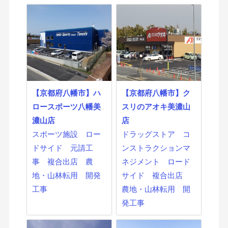
【京都府八幡市】ハ
【京都府八幡市】ク
ロースポーツ八幡美
スリのアオキ美濃山
濃山店
店
スポーツ施設
ロー
ドラッグストア
コ
ドサイド
元請工
ンストラクションマ
事
複合出店
農
ネジメント
ロード
地・山林転用
開発
サイド
複合出店
工事
農地・山林転用
開
発工事