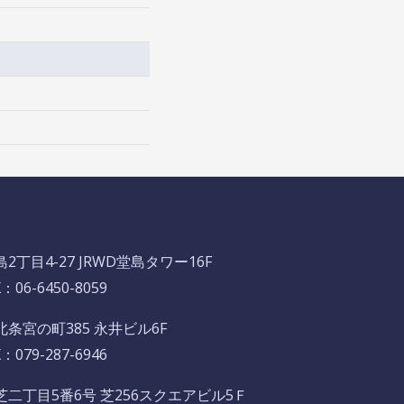
丁目4-27 JRWD堂島タワー16F
06-6450-8059
条宮の町385 永井ビル6F
079-287-6946
二丁目5番6号 芝256スクエアビル5Ｆ